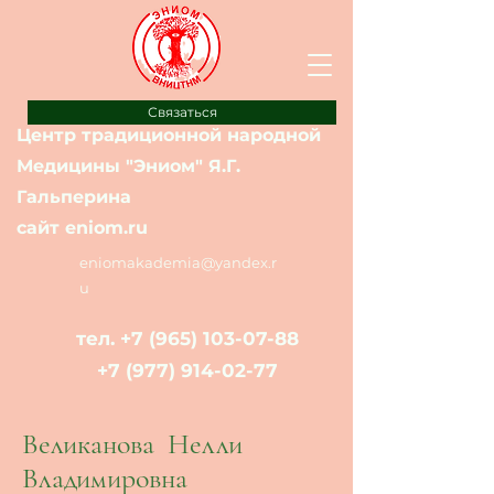
Связаться
Центр традиционной народной
Медицины "Эниом" Я.Г.
Гальперина
сайт eniom.ru
eniomakademia@yandex.r
u
тел.
+7 (965) 103-07-88
+7 (977) 914-02-77
Великанова Нелли
Владимировна