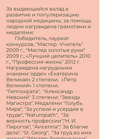
За выдающийся вклад в
развитие и популяризацию
народной медицины, за помощь
людям награждена грамотами и
медалями:
Победитель, лауреат
конкурсов, "Мастер -Учитель"
2009 г., "Мастер золотые руки"
2009 г., «Лучший целитель» 2010
г., "Профессия-жизнь" 2012 г.
Награждена нагрудными
знаками: орден «Екатерина
Великая» 2 степени, «Петр
Великий» 1 степени,
"Гиппократа", "Александр
Невский" 3 степени; "Звезда
Магистра". Медалями "Голубь
Мира", "За успехи и усердие в
труде", "Naturopath", "За
верность профессии","Н. И.
Пирогов", "Avicenna"," За благие
дела", "St. Georg", "За труд во имя
жизни" "Мастер-Золотые руки"