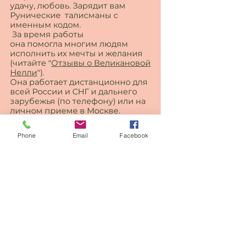
удачу, любовь. Зарядит вам
Рунические талисманы с
именным кодом.
За время работы
она помогла многим людям
исполнить их мечты и желания
(читайте "
О
тзывы
о Великановой
Нелли
").
Она работает дистанционно для
всей России и СНГ и дальнего
зарубежья (по телефону) или на
личном приеме в Москве.
Можно посмотреть съемки,
передачи о центе с Великановой
Phone
Email
Facebook
Нелли в разделе "
Видео
" .
НАШИ ПАРТНЕРЫ