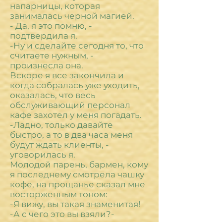
напарницы, которая
занималась черной магией.
- Да, я это помню, -
подтвердила я.
-Ну и сделайте сегодня то, что
считаете нужным, -
произнесла она.
Вскоре я все закончила и
когда собралась уже уходить,
оказалась, что весь
обслуживающий персонал
кафе захотел у меня погадать.
-Ладно, только давайте
быстро, а то в два часа меня
будут ждать клиенты, -
уговорилась я.
Молодой парень, бармен, кому
я последнему смотрела чашку
кофе, на прощанье сказал мне
восторженным тоном:
-Я вижу, вы такая знаменитая!
-А с чего это вы взяли?-