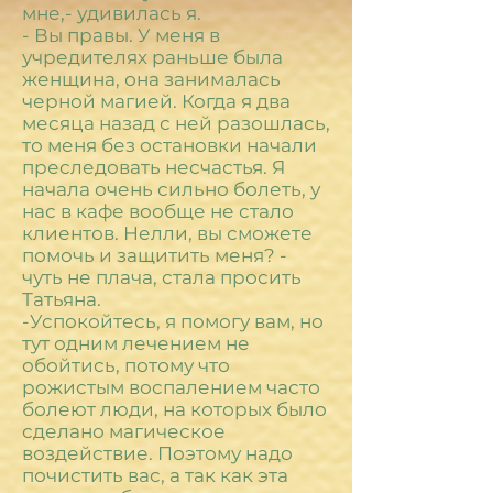
мне,- удивилась я.
- Вы правы. У меня в
учредителях раньше была
женщина, она занималась
черной магией. Когда я два
месяца назад с ней разошлась,
то меня без остановки начали
преследовать несчастья. Я
начала очень сильно болеть, у
нас в кафе вообще не стало
клиентов. Нелли, вы сможете
помочь и защитить меня? -
чуть не плача, стала просить
Татьяна.
-Успокойтесь, я помогу вам, но
тут одним лечением не
обойтись, потому что
рожистым воспалением часто
болеют люди, на которых было
сделано магическое
воздействие. Поэтому надо
почистить вас, а так как эта