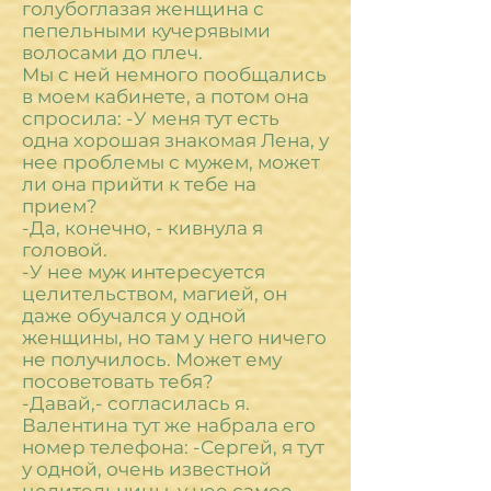
голубоглазая женщина с
пепельными кучерявыми
волосами до плеч.
Мы с ней немного пообщались
в моем кабинете, а потом она
спросила: -У меня тут есть
одна хорошая знакомая Лена, у
нее проблемы с мужем, может
ли она прийти к тебе на
прием?
-Да, конечно, - кивнула я
головой.
-У нее муж интересуется
целительством, магией, он
даже обучался у одной
женщины, но там у него ничего
не получилось. Может ему
посоветовать тебя?
-Давай,- согласилась я.
Валентина тут же набрала его
номер телефона: -Сергей, я тут
у одной, очень известной