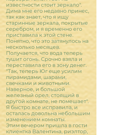
известности стоит зеркало".
Дима мне его недавно принес,
так как знает, что я ищу
старинные зеркала, покрытые
серебром, и я временно его
приставила к этой стене.
Понятно, что это затянулось на
несколько месяцев.
Получается, что вода теперь
тушит огонь. Срочно взяла и
переставила его в зону денег.
"Так, теперь Юг еще усилим
пирамидами, шарами,
свечками и животными.
Наверное, и большой
железный орел, стоящий в
другой комнате, не помешает".
Я быстро все исправила, и
осталась довольна небольшим
изменением комнаты.
Этим вечером пришла в гости
клиентка Валентина, риэлтор,