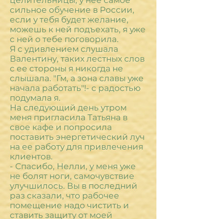
целительницы, у нее самое
сильное обучение в России,
если у тебя будет желание,
можешь к ней подъехать, я уже
с ней о тебе поговорила.
Я с удивлением слушала
Валентину, таких лестных слов
с ее стороны я никогда не
слышала. "Гм, а зона славы уже
начала работать"!- с радостью
подумала я.
На следующий день утром
меня пригласила Татьяна в
свое кафе и попросила
поставить энергетический луч
на ее работу для привлечения
клиентов.
- Спасибо, Нелли, у меня уже
не болят ноги, самочувствие
улучшилось. Вы в последний
раз сказали, что рабочее
помещение надо чистить и
ставить защиту от моей