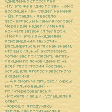
удивленно спросила я.
-Ну, это же видно по вам! - он с
восхищением глядел на меня
- Да, правда, - я весело
засмеялась и кивнула головой.
Через две недели у меня в
комнате зазвонил телефон:
-Нелли, это из Академии
ясновидения, мы хотим
расширяться, и так как знаем,
что вы сильный экстрасенс,
хотим вас пригласить читать
лекции по ясновидению на
всей территории России, -
услышала я голос известного
академика
. - А я смогу читать свои курсы
или только ваши? -
поинтересовалась я.
-Можете и ваши,- услышала я
ответ.
-Хорошо, я подумаю,-
задумчиво произнесла я.