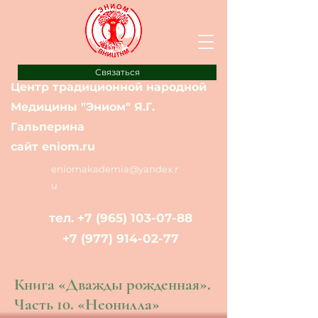
Связаться
Центр традиционной народной
Медицины "Эниом" Я.Г.
Гальперина
сайт eniom.ru
eniomakademia@yandex.r
u
тел.
+7 (965) 103-07-88
+7 (977) 914-02-77
Книга «Дважды рожденная».
Часть 10. «Неонилла»