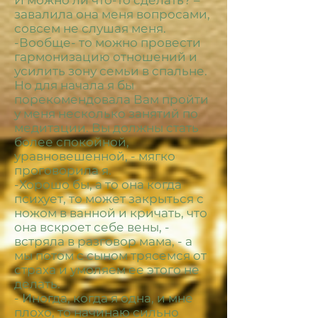
И можно ли что-то сделать? –
завалила она меня вопросами,
совсем не слушая меня.
-Вообще- то можно провести
гармонизацию отношений и
усилить зону семьи в спальне.
Но для начала я бы
порекомендовала Вам пройти
у меня несколько занятий по
медитации. Вы должны стать
более спокойной,
уравновешенной, - мягко
проговорила я.
-Хорошо бы, а то она когда
психует, то может закрыться с
ножом в ванной и кричать, что
она вскроет себе вены, -
встряла в разговор мама, - а
мы потом с сыном трясемся от
страха и умоляем ее этого не
делать.
- Иногда, когда я одна, и мне
плохо, то начинаю сильно