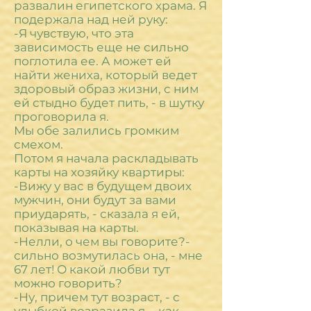
развалин египетского храма. Я
подержала над ней руку:
-Я чувствую, что эта
зависимость еще не сильно
поглотила ее. А может ей
найти жениха, который ведет
здоровый образ жизни, с ним
ей стыдно будет пить, - в шутку
проговорила я.
Мы обе залились громким
смехом.
Потом я начала раскладывать
карты на хозяйку квартиры:
-Вижу у вас в будущем двоих
мужчин, они будут за вами
приударять, - сказала я ей,
показывая на карты.
-Нелли, о чем вы говорите?-
сильно возмутилась она, - мне
67 лет! О какой любви тут
можно говорить?
-Ну, причем тут возраст, - с