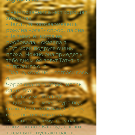
Днем позвонила моя хорошая
знакомая:
-Нелли, ты заговариваешь
рожу на ноге?- спросила она
-Не знаю, никогда не
пробовала, - сказала я.
- Тут моей подруге очень
плохо. Можно она приедет к
тебе днем, ее зовут Татьяна, -
попросила она.
-Ладно, хорошо, - согласилась
я.
Через два часа отзвонилась
клиентка:
-Нелли, у меня вдруг
поднялась температура под
сорок. Сил нет к вам доехать, -
еле проговорила она.
-Странно, почему это у вас
произошло? Как будто какие-
то силы не пускают вас ко