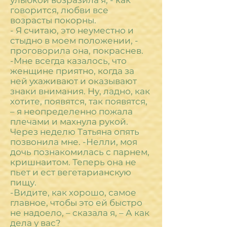
улыбкой возразила я, - как
говорится, любви все
возрасты покорны.
- Я считаю, это неуместно и
стыдно в моем положении, -
проговорила она, покраснев.
-Мне всегда казалось, что
женщине приятно, когда за
ней ухаживают и оказывают
знаки внимания. Ну, ладно, как
хотите, появятся, так появятся,
– я неопределенно пожала
плечами и махнула рукой.
Через неделю Татьяна опять
позвонила мне. -Нелли, моя
дочь познакомилась с парнем,
кришнаитом. Теперь она не
пьет и ест вегетарианскую
пищу.
-Видите, как хорошо, самое
главное, чтобы это ей быстро
не надоело, – сказала я, – А как
дела у вас?