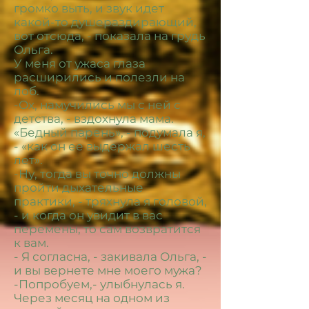
громко выть, и звук идет
какой-то душераздирающий,
вот отсюда, - показала на грудь
Ольга.
У меня от ужаса глаза
расширились и полезли на
лоб.
-Ох, намучились мы с ней с
детства, - вздохнула мама.
«Бедный парень», - подумала я,
- «как он ее выдержал шесть
лет».
-Ну, тогда вы точно должны
пройти дыхательные
практики, - тряхнула я головой,
- и когда он увидит в вас
перемены, то сам возвратится
к вам.
- Я согласна, - закивала Ольга, -
и вы вернете мне моего мужа?
-Попробуем,- улыбнулась я.
Через месяц на одном из