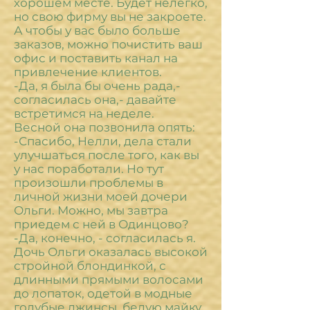
хорошем месте. Будет нелегко,
но свою фирму вы не закроете.
А чтобы у вас было больше
заказов, можно почистить ваш
офис и поставить канал на
привлечение клиентов.
-Да, я была бы очень рада,-
согласилась она,- давайте
встретимся на неделе.
Весной она позвонила опять:
-Спасибо, Нелли, дела стали
улучшаться после того, как вы
у нас поработали. Но тут
произошли проблемы в
личной жизни моей дочери
Ольги. Можно, мы завтра
приедем с ней в Одинцово?
-Да, конечно, - согласилась я.
Дочь Ольги оказалась высокой
стройной блондинкой, с
длинными прямыми волосами
до лопаток, одетой в модные
голубые джинсы, белую майку