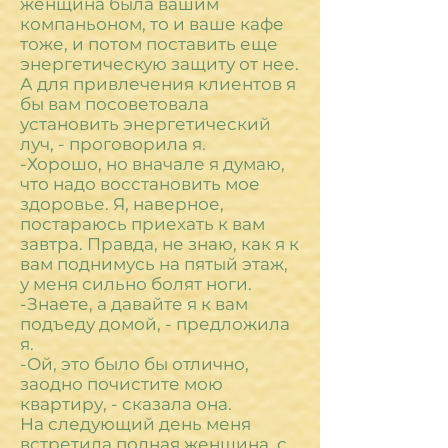
женщина была вашим
компаньоном, то и ваше кафе
тоже, и потом поставить еще
энергетическую защиту от нее.
А для привлечения клиентов я
бы вам посоветовала
установить энергетический
луч, - проговорила я.
-Хорошо, но вначале я думаю,
что надо восстановить мое
здоровье. Я, наверное,
постараюсь приехать к вам
завтра. Правда, не знаю, как я к
вам поднимусь на пятый этаж,
у меня сильно болят ноги.
-Знаете, а давайте я к вам
подъеду домой, - предложила
я.
-Ой, это было бы отлично,
заодно почистите мою
квартиру, - сказала она.
На следующий день меня
встретила полная женщина, с