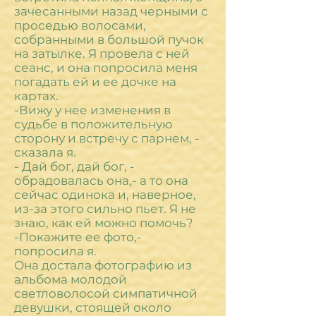
зачесанными назад черными с
проседью волосами,
собранными в большой пучок
на затылке. Я провела с ней
сеанс, и она попросила меня
погадать ей и ее дочке на
картах.
-Вижу у нее изменения в
судьбе в положительную
сторону и встречу с парнем, -
сказала я.
- Дай бог, дай бог, -
обрадовалась она,- а то она
сейчас одинока и, наверное,
из-за этого сильно пьет. Я не
знаю, как ей можно помочь?
-Покажите ее фото,-
попросила я.
Она достала фотографию из
альбома молодой
светловолосой симпатичной
девушки, стоящей около