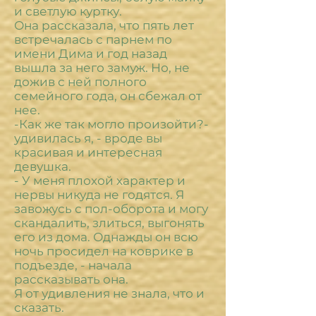
и светлую куртку.
Она рассказала, что пять лет
встречалась с парнем по
имени Дима и год назад
вышла за него замуж. Но, не
дожив с ней полного
семейного года, он сбежал от
нее.
-Как же так могло произойти?-
удивилась я, - вроде вы
красивая и интересная
девушка.
- У меня плохой характер и
нервы никуда не годятся. Я
завожусь с пол-оборота и могу
скандалить, злиться, выгонять
его из дома. Однажды он всю
ночь просидел на коврике в
подъезде, - начала
рассказывать она.
Я от удивления не знала, что и
сказать.