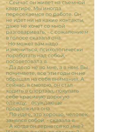
- Сейчас он живет на съемной
квартире. Мы иногда
пересекаемся по работе. Он
не идет ни на какие контакты,
даже не хочет со мной
разговаривать, - с сожалением
в голосе сказала она.
-Но может вам надо
измениться, психологически
поработать над собой,-
посоветовала я.
- Да дело не во мне, а в нем. Вы
понимаете, все эти годы он не
обращал на себя внимания. А
сейчас, я смотрю, он стал
ходить в спортзал, покупать
себе красивую дорогую
одежду, - осуждающе
продолжила она.
- По идее, это хорошо, человек
занялся собой, - сказала я.
- А когда он вернется ко мне?