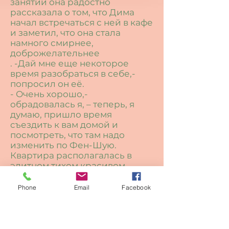
занятий она радостно
рассказала о том, что Дима
начал встречаться с ней в кафе
и заметил, что она стала
намного смирнее,
доброжелательнее
. -Дай мне еще некоторое
время разобраться в себе,-
попросил он её.
- Очень хорошо,-
обрадовалась я, – теперь, я
думаю, пришло время
съездить к вам домой и
посмотреть, что там надо
изменить по Фен-Шую.
Квартира располагалась в
элитном тихом красивом
городке. В зале висела
большая свадебная
Phone
Email
Facebook
фотография молодых. В
стеклянных шкафах стояли
свадебные фужеры,
шампанское после свадьбы и