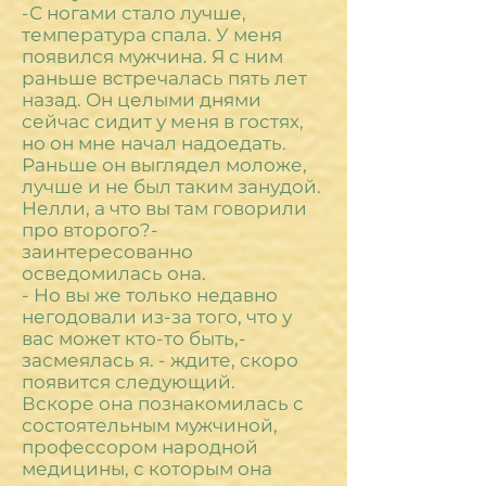
-С ногами стало лучше,
температура спала. У меня
появился мужчина. Я с ним
раньше встречалась пять лет
назад. Он целыми днями
сейчас сидит у меня в гостях,
но он мне начал надоедать.
Раньше он выглядел моложе,
лучше и не был таким занудой.
Нелли, а что вы там говорили
про второго?-
заинтересованно
осведомилась она.
- Но вы же только недавно
негодовали из-за того, что у
вас может кто-то быть,-
засмеялась я. - ждите, скоро
появится следующий.
Вскоре она познакомилась с
состоятельным мужчиной,
профессором народной
медицины, с которым она