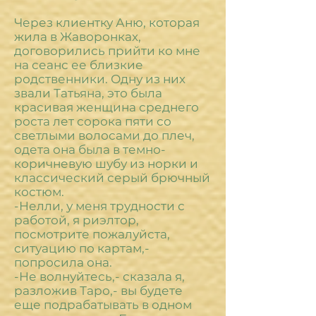
Через клиентку Аню, которая
жила в Жаворонках,
договорились прийти ко мне
на сеанс ее близкие
родственники. Одну из них
звали Татьяна, это была
красивая женщина среднего
роста лет сорока пяти со
светлыми волосами до плеч,
одета она была в темно-
коричневую шубу из норки и
классический серый брючный
костюм.
-Нелли, у меня трудности с
работой, я риэлтор,
посмотрите пожалуйста,
ситуацию по картам,-
попросила она.
-Не волнуйтесь,- сказала я,
разложив Таро,- вы будете
еще подрабатывать в одном