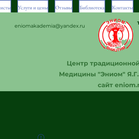
листы
Услуги и цены
Отзывы
Библиотека
Контакты
eniomakademia@yandex.ru
Центр традиционно
Медицины "Эниом" Я.Г
сайт eniom.