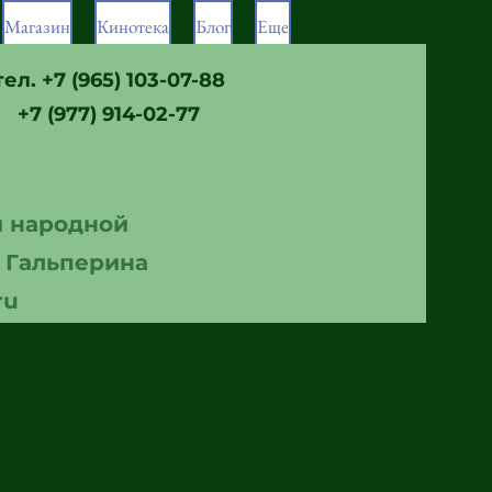
Магазин
Кинотека
Блог
Еще
тел. +7 (965) 103-07-88
Связаться
Войти
+7 (977) 914-02-77
й народной
. Гальперина
ru